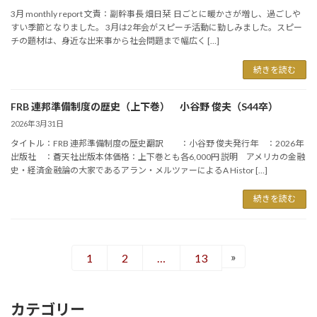
3月 monthly report 文責：副幹事長 畑日栞 日ごとに暖かさが増し、過ごしや
すい季節となりました。 3月は2年会がスピーチ活動に勤しみました。スピー
チの題材は、身近な出来事から社会問題まで幅広く […]
続きを読む
FRB 連邦準備制度の歴史（上下巻） 小谷野 俊夫（S44卒）
2026年3月31日
タイトル：FRB 連邦準備制度の歴史翻訳 ：小谷野 俊夫発行年 ：2026年
出版社 ：蒼天社出版本体価格：上下巻とも各6,000円 説明 アメリカの金融
史・経済金融論の大家であるアラン・メルツァーによるA Histor […]
続きを読む
投
»
1
2
…
13
固
固
固
稿
定
定
定
ペ
ペ
ペ
の
カテゴリー
ー
ー
ー