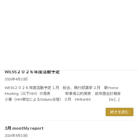
会費納入のお願い
2026年5月9日
稲門英語会各位 いつも稲門英語会の運営にご理解、ご支援頂きありがとうご
ざいます。 ご案内の通り、当会は会員の皆様からの会費を原資として、本会
の運営（総会・懇親会等）及び現役学生への支援活動(毎年寄付金約７０万円
～８０万円 […]
続きを読む
WESS２０２６年度活動予定
2026年4月10日
WESS２０２６年度活動予定 １月 総会、執行部選挙 ２月 新Home
Meeting（以下HM）の発表 幹事長公約発表 前年度会計報告
小春（HM単位によるDebate合宿） ３月 HMtoHM De […]
続きを読む
3月 monthly report
2026年4月10日