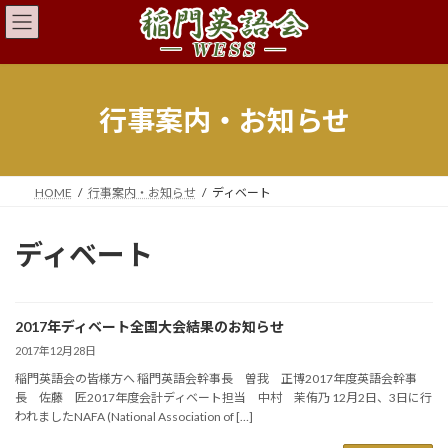
コ
ナ
ン
ビ
テ
ゲ
ン
ー
ツ
シ
へ
ョ
行事案内・お知らせ
ス
ン
キ
に
ッ
移
プ
動
HOME
行事案内・お知らせ
ディベート
ディベート
2017年ディベート全国大会結果のお知らせ
2017年12月28日
稲門英語会の皆様方へ 稲門英語会幹事長 曽我 正博2017年度英語会幹事
長 佐藤 匠2017年度会計ディベート担当 中村 茉侑乃 12月2日、3日に行
われましたNAFA (National Association of […]