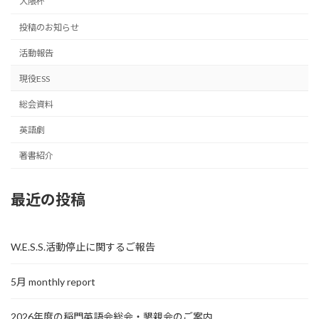
大隈杯
投稿のお知らせ
活動報告
現役ESS
総会資料
英語劇
著書紹介
最近の投稿
W.E.S.S.活動停止に関するご報告
5月 monthly report
2026年度の稲門英語会総会・懇親会のご案内