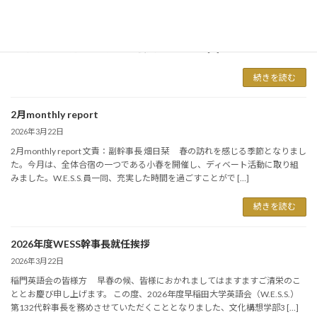
2026年4月10日
3月 monthly report 文責：副幹事長 畑日栞 日ごとに暖かさが増し、過ごしや
すい季節となりました。 3月は2年会がスピーチ活動に勤しみました。スピー
チの題材は、身近な出来事から社会問題まで幅広く […]
続きを読む
2月monthly report
2026年3月22日
2月monthly report 文責：副幹事長 畑日栞 春の訪れを感じる季節となりまし
た。今月は、全体合宿の一つである小春を開催し、ディベート活動に取り組
みました。W.E.S.S.員一同、充実した時間を過ごすことがで […]
続きを読む
2026年度WESS幹事長就任挨拶
2026年3月22日
稲門英語会の皆様方 早春の候、皆様におかれましてはますますご清栄のこ
ととお慶び申し上げます。 この度、2026年度早稲田大学英語会（W.E.S.S.）
第132代幹事長を務めさせていただくこととなりました、文化構想学部3 […]