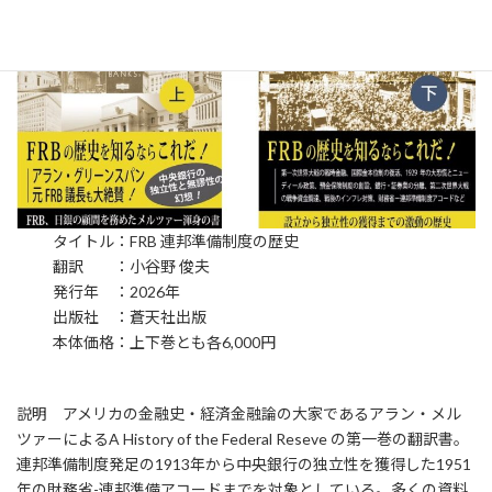
タイトル：FRB 連邦準備制度の歴史
翻訳 ：小谷野 俊夫
発行年 ：2026年
出版社 ：蒼天社出版
本体価格：上下巻とも各6,000円
説明 アメリカの金融史・経済金融論の大家であるアラン・メル
ツァーによるA History of the Federal Reseve の第一巻の翻訳書。
連邦準備制度発足の1913年から中央銀行の独立性を獲得した1951
年の財務省-連邦準備アコードまでを対象としている。多くの資料