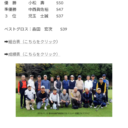
優 勝 小松 壽 S50
準優勝 中西眞佐裕 S47
３ 位 児玉 士誠 S37
ベストグロス：森田 宏次 S39
➡
組合表（こちらをクリック
）
➡
成績表（こちらをクリック）