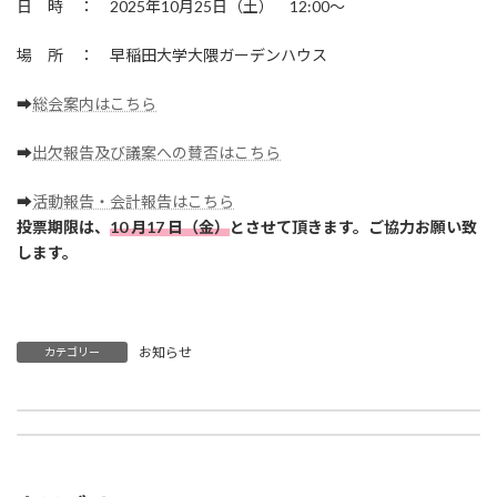
日 時 ： 2025年10月25日（土） 12:00～
場 所 ： 早稲田大学大隈ガーデンハウス
➡
総会案内はこちら
➡
出欠報告及び議案への賛否はこちら
➡
活動報告・会計報告はこちら
投票期限は、
10 月17 日（金）
とさせて頂きます。ご協力お願い致
します。
お知らせ
カテゴリー
WESS幹事長報告の件（活動停止）
2025年度 稲門英語会総会のご報告
2025年9月18日
2025年11月6日