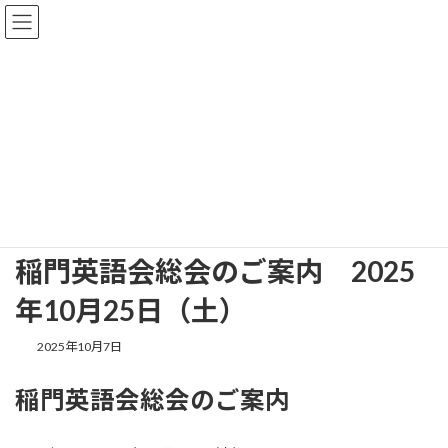
コ
ナ
ン
ビ
テ
ゲ
ン
ー
ツ
シ
へ
ョ
行事案内・お知らせ
ス
ン
キ
に
ッ
移
プ
動
HOME
行事案内・お知らせ
お知らせ
稲門英語会総会のご案内 2025年10月25日（土）
稲門英語会総会のご案内 2025
年10月25日（土）
2025年10月7日
稲門英語会総会のご案内