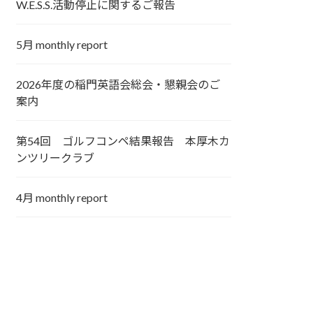
W.E.S.S.活動停止に関するご報告
5月 monthly report
2026年度の稲門英語会総会・懇親会のご
案内
第54回 ゴルフコンペ結果報告 本厚木カ
ンツリークラブ
4月 monthly report