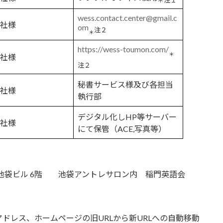
＊注１
wess.contact.center@gmail.c
ト社様
om
注２
＊
https://wess-toumon.com/
＊
ト社様
注２
秘書サービス様及び各担当
ト社様
執行部
デジタル化しHP等サーバー
ト社様
にて保管（ACE,写真等）
東池袋ビル 6階 池袋アントレサロン内 稲門英語会
ドレス、ホームページの旧URLから新URLへの自動移動