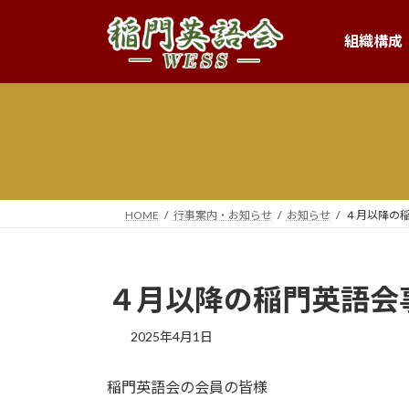
コ
ナ
ン
ビ
組織構成
テ
ゲ
ン
ー
ツ
シ
へ
ョ
ス
ン
キ
に
ッ
移
プ
動
HOME
行事案内・お知らせ
お知らせ
４月以降の
４月以降の稲門英語会
2025年4月1日
稲門英語会の会員の皆様