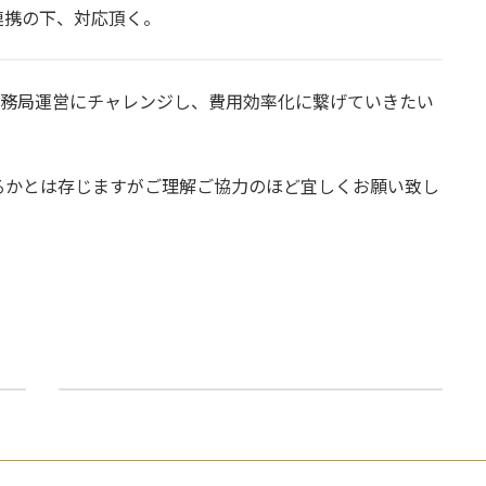
連携の下、対応頂く。
事務局運営にチャレンジし、費用効率化に繋げていきたい
るかとは存じますがご理解ご協力のほど宜しくお願い致し
早稲田大学英語会活動再開に関するご報告
2025年4月8日