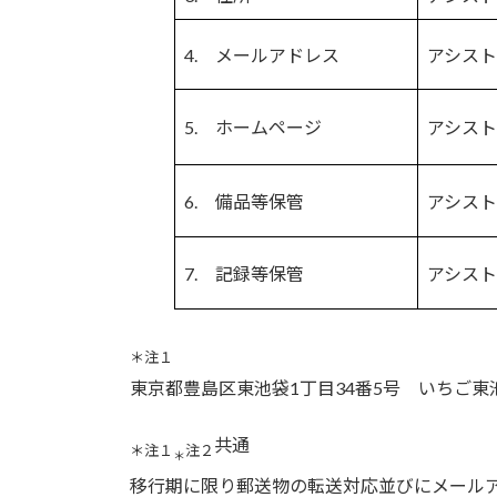
4. メールアドレス
アシス
5. ホームページ
アシス
6. 備品等保管
アシス
7. 記録等保管
アシス
＊注１
東京都豊島区東池袋1丁目34番5号 いちご
共通
＊注１
注２
＊
移行期に限り郵送物の転送対応並びにメールア