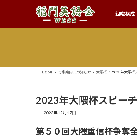
コ
ナ
ン
ビ
組織構成
テ
ゲ
ン
ー
ツ
シ
へ
ョ
ス
ン
キ
に
ッ
移
プ
動
HOME
行事案内・お知らせ
大隈杯
2023年大隈
2023年大隈杯スピー
2023年12月17日
第５０回大隈重信杯争奪