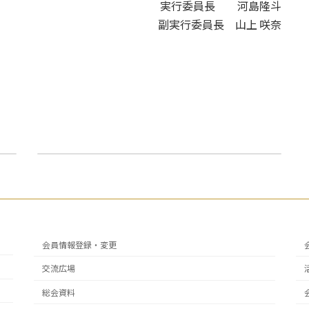
委員長 河島隆斗
行委員長 山上 咲奈
新年のご挨拶
2024年1月1日
会員情報登録・変更
交流広場
総会資料