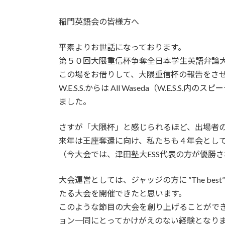
稲門英語会の皆様方へ
平素よりお世話になっております。
第５０回大隈重信杯争奪全日本学生英語弁論
この場をお借りして、大隈重信杯の報告をさ
W.E.S.S.からは All Waseda（W.E.
ました。
さすが「大隈杯」と感じられるほど、出場者
来年は王座奪還に向け、私たちも４年会とし
（今大会では、津田塾大ESS代表の方が優勝
大会運営としては、ジャッジの方に ”The b
たる大会を開催できたと思います。
このような節目の大会を創り上げることがで
ョン一同にとってかけがえのない経験となり