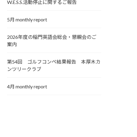
W.E.S.S.活動停止に関するご報告
5月 monthly report
2026年度の稲門英語会総会・懇親会のご
案内
第54回 ゴルフコンペ結果報告 本厚木カ
ンツリークラブ
4月 monthly report