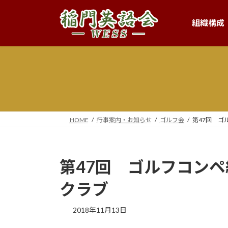
コ
ナ
ン
ビ
組織構成
テ
ゲ
ン
ー
ツ
シ
へ
ョ
ス
ン
キ
に
ッ
移
プ
動
HOME
行事案内・お知らせ
ゴルフ会
第47回 ゴ
第47回 ゴルフコン
クラブ
2018年11月13日