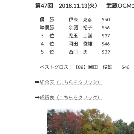
第47回 2018.11.13(火）
優 勝 伊東 克彦 S50
準優勝 余語 裕子 S56
３ 位 児玉 士誠 S37
４ 位 岡田 俊雄 S46
５ 位 西口 勇 S39
ベストグロス：【88】岡田 俊雄 S4
➡
組合表（こちらをクリック）
➡
成績表（こちらをクリック）