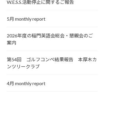
W.E.S.S.活動停止に関するご報告
5月 monthly report
2026年度の稲門英語会総会・懇親会のご
案内
第54回 ゴルフコンペ結果報告 本厚木カ
ンツリークラブ
4月 monthly report