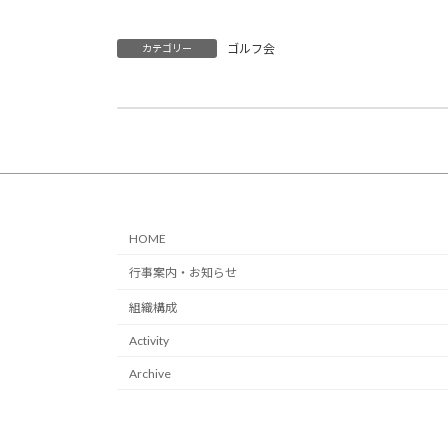
ゴルフ会
カテゴリー
朝河貫一論 山内 晴子（S41卒）
2018年8月17日
HOME
行事案内・お知らせ
組織構成
Activity
Archive