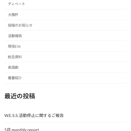
ディベート
大隈杯
投稿のお知らせ
活動報告
現役ESS
総会資料
英語劇
著書紹介
最近の投稿
W.E.S.S.活動停止に関するご報告
5月 monthly report