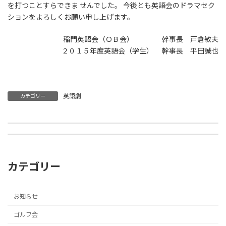
を打つことすらできま せんでした。 今後とも英語会のドラマセク
ションをよろしくお願い申し上げます。
稲門英語会（ＯＢ会） 幹事長 戸倉敏夫
２０１５年度英語会（学生） 幹事長 平田誠也
英語劇
カテゴリー
第41回 ゴルフコンペ結果報告 平塚富士見カントリークラブ
2016年度 総会資料
2015年10月9日
2016年1月1日
カテゴリー
お知らせ
ゴルフ会