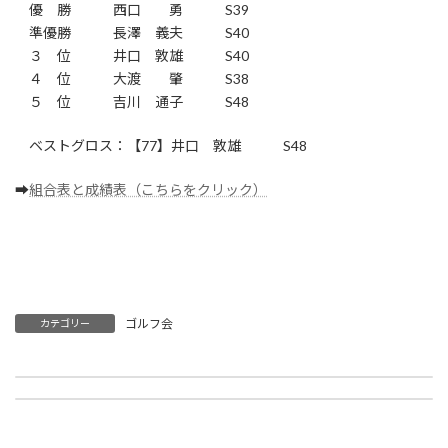
優 勝 西口 勇 S39
準優勝 長澤 義夫 S40
３ 位 井口 敦雄 S40
４ 位 大渡 肇 S38
５ 位 吉川 通子 S48
ベストグロス：【77】井口 敦雄 S48
➡
組合表と成績表（こちらをクリック）
ゴルフ会
カテゴリー
第31回 ゴルフコンペ結果報告 こだまゴルフクラブ
第33回 ゴルフコンペ結果報告 こだまゴルフクラブ
2010年4月4日
2011年10月2日