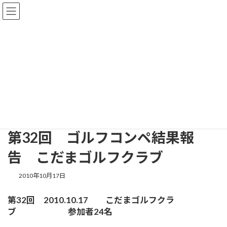
コ
ナ
ン
ビ
テ
ゲ
ン
ー
ツ
シ
へ
ョ
行事案内・お知らせ
ス
ン
キ
に
ッ
移
プ
動
HOME
行事案内・お知らせ
ゴルフ会
第32回 ゴルフコンペ結果報告 こだまゴルフクラブ
第32回 ゴルフコンペ結果報
告 こだまゴルフクラブ
2010年10月17日
第32回 2010.10.17 こだまゴルフクラ
ブ 参加者24名