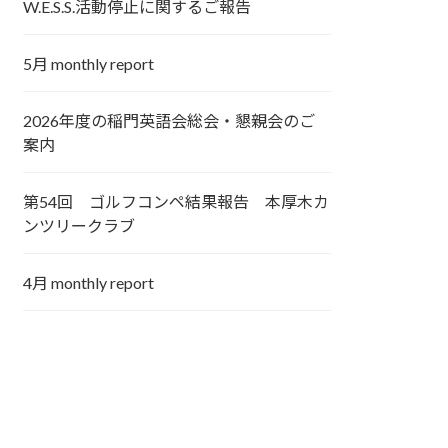
W.E.S.S.活動停止に関するご報告
5月 monthly report
2026年度の稲門英語会総会・懇親会のご
案内
第54回 ゴルフコンペ結果報告 本厚木カ
ンツリークラブ
4月 monthly report