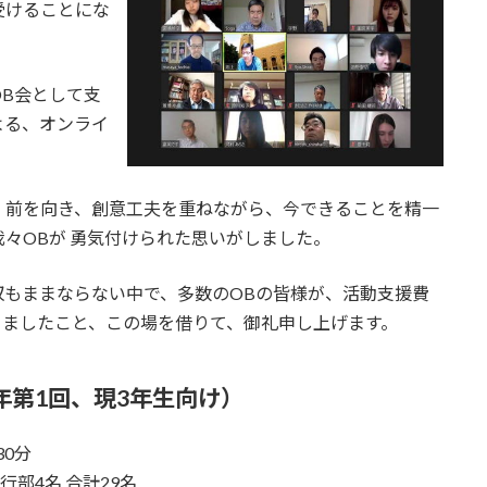
受けることにな
B会として支
よる、オンライ
、前を向き、創意工夫を重ねながら、今できることを精一
々OBが 勇気付けられた思いがしました。
収もままならない中で、多数のOBの皆様が、活動支援費
ただきましたこと、この場を借りて、御礼申し上げます。
年第1回、現3年生向け
）
30分
部4名 合計29名