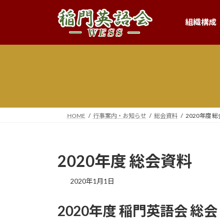
コ
ナ
ン
ビ
組織構成
テ
ゲ
ン
ー
ツ
シ
へ
ョ
ス
ン
キ
に
ッ
移
プ
動
HOME
行事案内・お知らせ
総会資料
2020年度 
2020年度 総会資料
2020年1月1日
2020年度 稲門英語会 総会