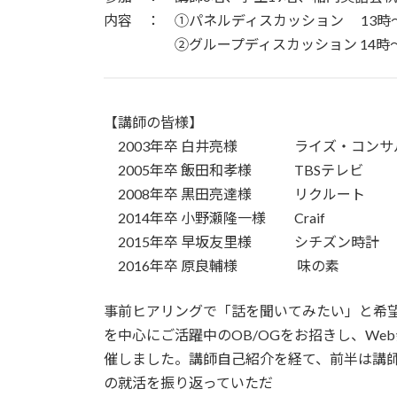
内容 ： ①パネルディスカッション 13時～
②グループディスカッション 14時～1
【講師の皆様】
2003年卒 白井亮様 ライズ・コンサ
2005年卒 飯田和孝様 TBSテレビ
2008年卒 黒田亮達様 リクルート
2014年卒 小野瀬隆一様 Craif
2015年卒 早坂友里様 シチズン時計
2016年卒 原良輔様 味の素
事前ヒアリングで「話を聞いてみたい」と希
を中心にご活躍中のOB/OGをお招きし、We
催しました。講師自己紹介を経て、前半は講
の就活を振り返っていただ