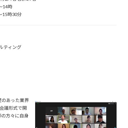
14時
5時30分
ルティング
望のあった業界
b会議形式で開
師の方々に自身