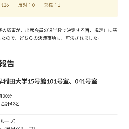
26 反対：0 棄権：1
等の議事が、出席会員の過半数で決定する旨、規定）に基
したので、どちらの決議事項も、可決されました。
動報告
稲田大学15号館101号室、041号室
時30分
合計42名
グループ）
0分（業界グループ）