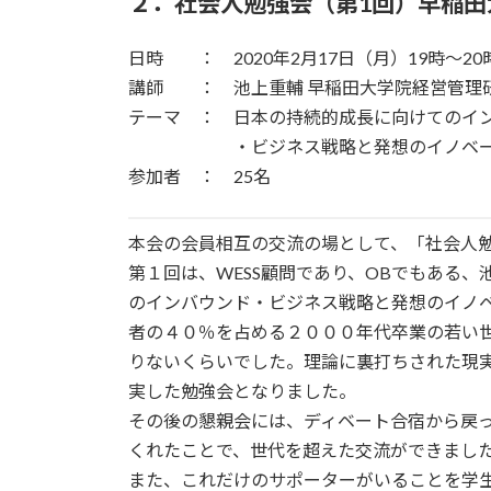
２．社会人勉強会（第1回）早稲田
日時 ： 2020年2月17日（月）19時～20
講師 ： 池上重輔 早稲田大学院経営管理研
テーマ ： 日本の持続的成長に向けてのイ
・ビジネス戦略と発想のイノベー
参加者 ： 25名
本会の会員相互の交流の場として、「社会人
第１回は、WESS顧問であり、OBでもある
のインバウンド・ビジネス戦略と発想のイノ
者の４０％を占める２０００年代卒業の若い
りないくらいでした。理論に裏打ちされた現
実した勉強会となりました。
その後の懇親会には、ディベート合宿から戻っ
くれたことで、世代を超えた交流ができまし
また、これだけのサポーターがいることを学