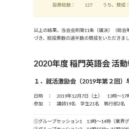
投票総数： 127 うち、賛成：1
以上の結果、当会会則第11条（議決）（総会
づき、総投票数の過半数の賛成をいただきま
2020年度 稲門英語会 活
１．就活激励会（2019年第２回）早
日時 ： 2019年12月7日（土） 13時～17
参加 ： 講師19名 学生21名 執行部2名 
①グループセッション1 13時～14時（業界
②グループセッション2 14時15分～15時2