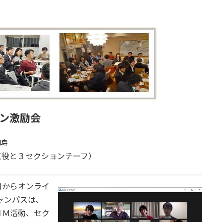
イン激励会
1時
五役と３セクションチーフ）
月からオンライ
ャンパスは、
ＨＭ活動、セク