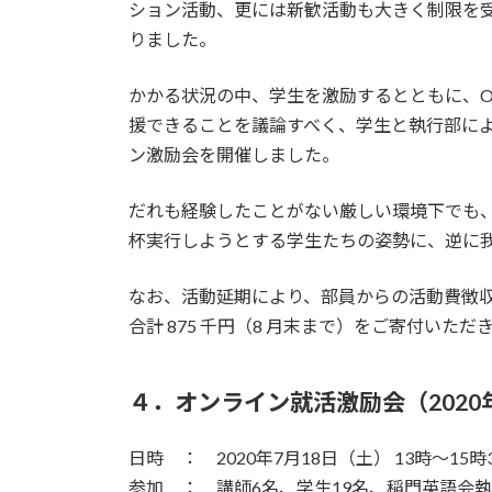
ション活動、更には新歓活動も大きく制限を
りました。
かかる状況の中、学生を激励するとともに、O
援できることを議論すべく、学生と執行部に
ン激励会を開催しました。
だれも経験したことがない厳しい環境下でも
杯実行しようとする学生たちの姿勢に、逆に我
なお、活動延期により、部員からの活動費徴
合計 875 千円（8 月末まで）をご寄付い
４．オンライン就活激励会（2020
日時 ： 2020年7月18日（土） 13時～15時
参加 ： 講師6名、学生19名、稲門英語会執行