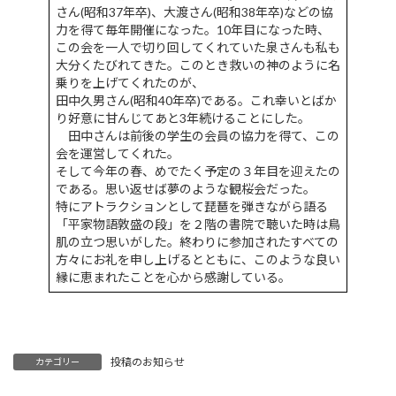
さん(昭和37年卒)、大渡さん(昭和38年卒)などの協
力を得て毎年開催になった。10年目になった時、
この会を一人で切り回してくれていた泉さんも私も
大分くたびれてきた。このとき救いの神のように名
乗りを上げてくれたのが、
田中久男さん(昭和40年卒)である。これ幸いとばか
り好意に甘んじてあと3年続けることにした。
田中さんは前後の学生の会員の協力を得て、この
会を運営してくれた。
そして今年の春、めでたく予定の３年目を迎えたの
である。思い返せば夢のような観桜会だった。
特にアトラクションとして琵琶を弾きながら語る
「平家物語敦盛の段」を２階の書院で聴いた時は鳥
肌の立つ思いがした。終わりに参加されたすべての
方々にお礼を申し上げるとともに、このような良い
縁に恵まれたことを心から感謝している。
投稿のお知らせ
カテゴリー
第42回 ゴルフコンペ結果報告 こだまゴルフクラブ