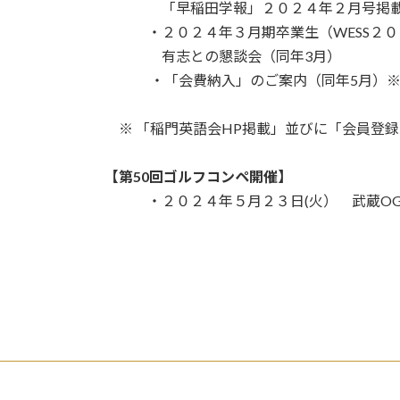
「早稲田学報」２０２４年２月号掲載
・２０２４年３月期卒業生（WESS２０
有志との懇談会（同年3月）
・「会費納入」のご案内（同年5月）
※
「稲門英語会HP掲載」並びに「会員登
【第50回ゴルフコンペ開催】
・２０２４年５月２３日(火） 武蔵O