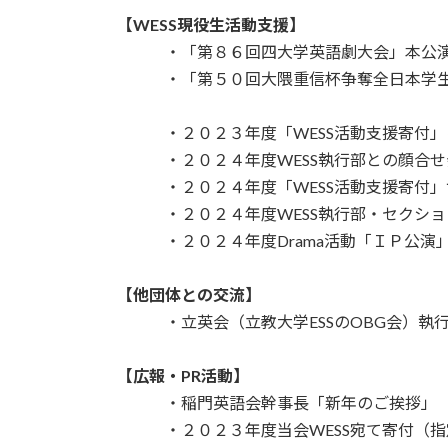
【WESS現役生活動支援】
・「第８６回四大学英語劇大会」本公演応援
・「第５０回大隈重信杯争奪全日本学生英
・２０２３年度「WESS活動支援寄付」に
・２０２４年度WESS執行部との顔合せ
・２０２４年度「WESS活動支援寄付」
・２０２４年度WESS執行部・セクション
・２０２４年度Drama活動「ＩＰ公演」
【他団体との交流】
・立英会（立教大学ESSのOBG会）執行部
【広報・PR活動】
・稲門英語会幹事長「新年のご挨拶」 （2
・２０２３年度当会WESS宛て寄付（指