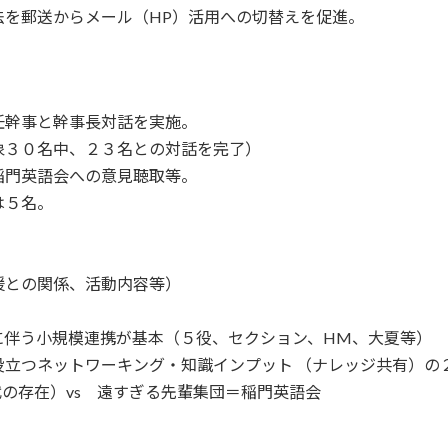
を郵送からメール（HP）活用への切替えを促進。
幹事と幹事長対話を実施。
３０名中、２３名との対話を完了）
門英語会への意見聴取等。
は５名。
との関係、活動内容等）
う小規模連携が基本（５役、セクション、HM、大夏等）
つネットワーキング・知識インプット （ナレッジ共有）の
存在）vs 遠すぎる先輩集団＝稲門英語会