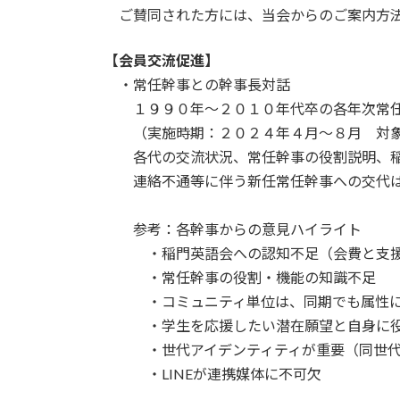
ご賛同された方には、当会からのご案内方法
【会員交流促進】
・常任幹事との幹事長対話
１９９０年～２０１０年代卒の各年次常任
（実施時期：２０２４年４月～８月 対象
各代の交流状況、常任幹事の役割説明、稲
連絡不通等に伴う新任常任幹事への交代
参考：各幹事からの意見ハイライト
・稲門英語会への認知不足（会費と支援
・常任幹事の役割・機能の知識不足
・コミュニティ単位は、同期でも属性に伴
・学生を応援したい潜在願望と自身に役立
・世代アイデンティティが重要（同世代の
・LINEが連携媒体に不可欠