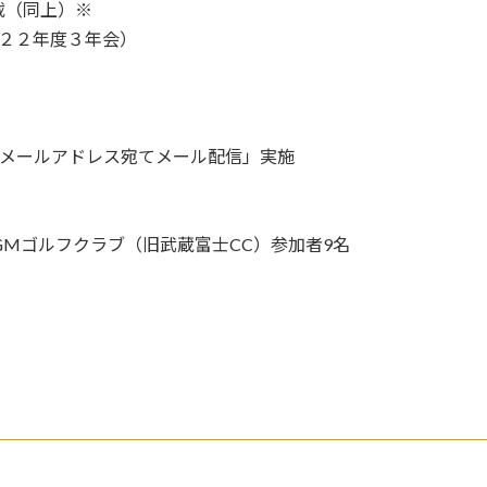
（同上）
※
２２年度３年会）
※
録メールアドレス宛てメール配信」実施
GMゴルフクラブ（旧武蔵富士CC）参加者9名