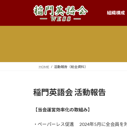
コ
ナ
ン
ビ
組織構成
テ
ゲ
ン
ー
ツ
シ
へ
ョ
ス
ン
キ
に
ッ
移
プ
動
HOME
活動報告（総会資料）
稲門英語会 活動報告
【当会運営効率化の取組み】
・ペーパーレス促進 2024年5月に全会員