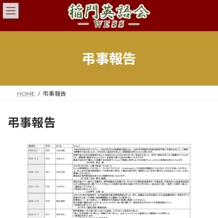
コ
ナ
ン
ビ
テ
ゲ
ン
ー
ツ
シ
へ
ョ
弔事報告
ス
ン
キ
に
ッ
移
プ
動
HOME
弔事報告
弔事報告